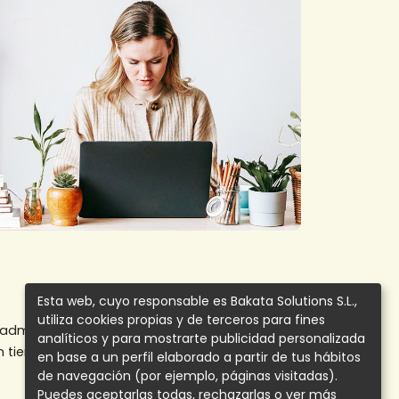
Esta web, cuyo responsable es Bakata Solutions S.L.,
utiliza cookies propias y de terceros para fines
 administrar clientes desde un solo lugar.
analíticos y para mostrarte publicidad personalizada
n tiempo real, ofreciendo las funcionalidades
en base a un perfil elaborado a partir de tus hábitos
de navegación (por ejemplo, páginas visitadas).
Puedes aceptarlas todas, rechazarlas o ver más