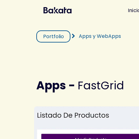
Inici
Apps y WebApps
Portfolio
Apps -
FastGrid